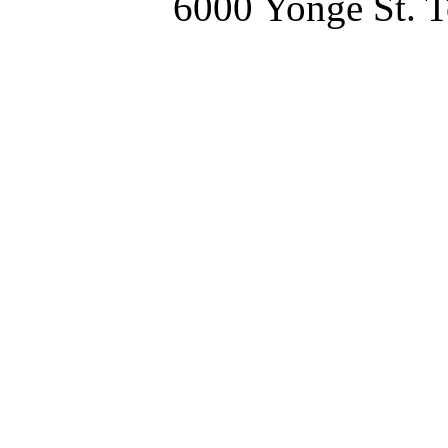
6000 Yonge St. T
erexium 에렉시움 아
싸이 프로폴리스 오메가